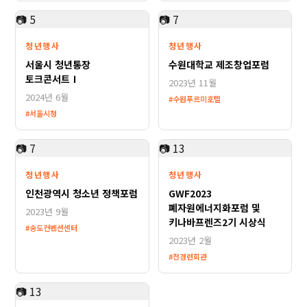
제목
*
📷 5
📷 7
청년행사
청년행사
날짜
*
서울시 청년통장
수원대학교 제조창업포럼
토크콘서트Ⅰ
2023년 11월
2024년 6월
#수원푸르미호텔
카테고리
*
#서울시청
📷 7
📷 13
공개 여부
청년행사
청년행사
인천광역시 청소년 정책포럼
GWF2023
폐자원에너지화포럼 및
2023년 9월
설명
키나바프렌즈2기 시상식
#송도컨벤션센터
2023년 2월
#전경련회관
YouTube URL
(영상 포트폴리오인 경우)
📷 13