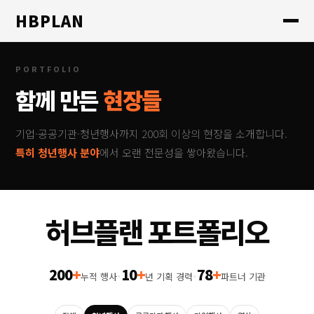
HBPLAN
PORTFOLIO
함께 만든
현장들
기업·공공기관·청년행사까지 200회 이상의 현장을 소개합니다.
특히 청년행사 분야
에서 오랜 전문성을 쌓아왔습니다.
허브플랜 포트폴리오
200
+
10
+
78
+
·
·
누적 행사
년 기획 경력
파트너 기관