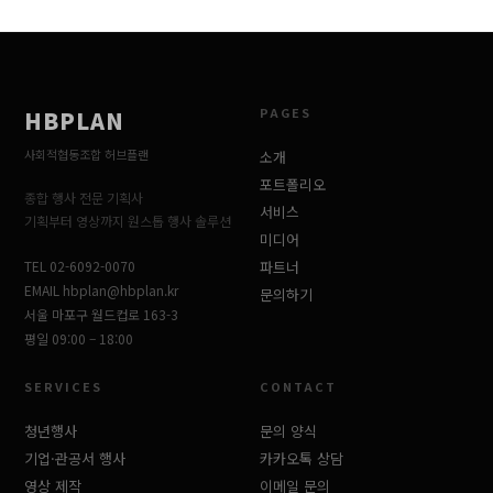
HBPLAN
얼굴 블러 편집
✕
포트폴리오 수정
✕
PAGES
HBPLAN
사회적협동조합 허브플랜
소개
현재 이미지
( × 버튼으로 삭제)
포트폴리오
이미지 추가
종합 행사 전문 기획사
서비스
기획부터 영상까지 원스톱 행사 솔루션
미디어
🖼️
TEL
02-6092-0070
파트너
이미지 불러오는 중...
클릭하거나 드래그
EMAIL
hbplan@hbplan.kr
문의하기
JPG, PNG, WebP · 여러 장 가능
서울 마포구 월드컵로 163-3
평일 09:00 – 18:00
제목
SERVICES
CONTACT
청년행사
문의 양식
날짜
기업·관공서 행사
크기
35
강도
카카오톡 상담
14
전체 지우기
영상 제작
이메일 문의