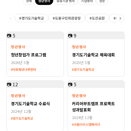
전체
청년행사
공공기관 행사
기업행사
영상
‹
›
#경기도기술학교
#도봉구민회관광장
#도산공원
#동대문DD
📷 5
📷 9
새 포트폴리오 등록
✕
청년행사
청년행사
청년창업가 프로그램
경기도기술학교 체육대회
2026년 5월
2025년 5월
구글 계정 연결이 필요합니다
구글 로그인
#마포청년나루센터
#경기도기술학교
📷 12
📷 5
🖼️
청년행사
청년행사
경기도기술학교 수료식
커리어부트캠프 프로젝트
클릭하거나 이미지를 드래그하세요
성과발표회
2024년 12월
JPG, PNG, WebP · 여러 장 선택 가능
2024년 12월
#경기도기술학교
#수원이비스앰배서더