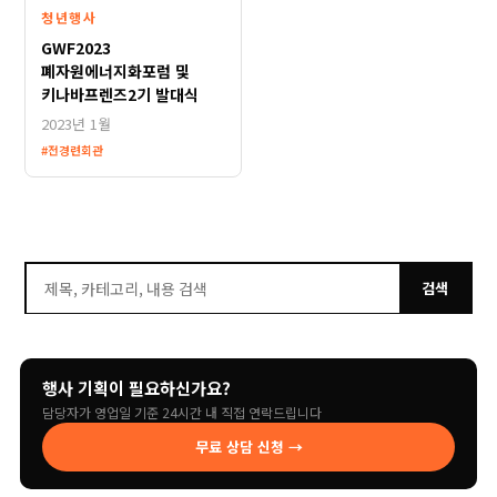
청년행사
장소 태그
(#장소명, 띄어쓰기로 구분)
GWF2023
폐자원에너지화포럼 및
키나바프렌즈2기 발대식
2023년 1월
업로드하기
#전경련회관
검색
행사 기획이 필요하신가요?
담당자가 영업일 기준 24시간 내 직접 연락드립니다
무료 상담 신청 →